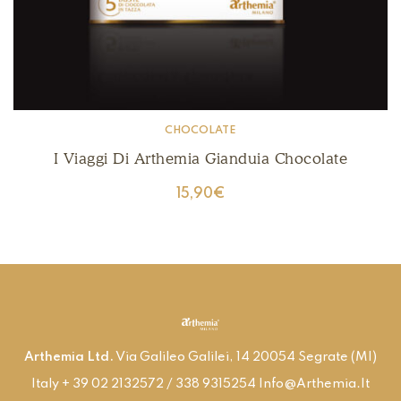
CHOCOLATE
I Viaggi Di Arthemia Gianduia Chocolate
15,90
€
Arthemia Ltd.
Via Galileo Galilei, 14 20054 Segrate (MI)
Italy + 39 02 2132572 / 338 9315254 Info@arthemia.it