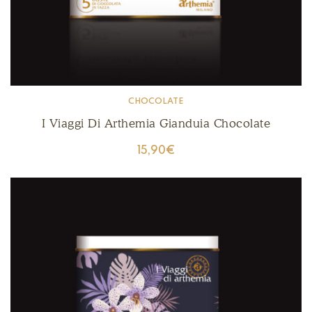
CHOCOLATE
I Viaggi Di Arthemia Gianduia Chocolate
15,90
€