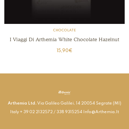
CHOCOLATE
I Viaggi Di Arthemia White Chocolate Hazelnut
15,90
€
Arthemia Ltd.
Via Galileo Galilei, 14 20054 Segrate (MI)
Italy + 39 02 2132572 / 338 9315254 Info@arthemia.it