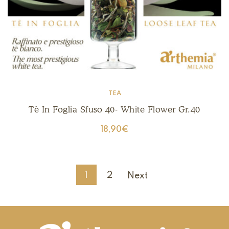
TEA
Tè In Foglia Sfuso 40- White Flower Gr.40
18,90
€
1
2
Next