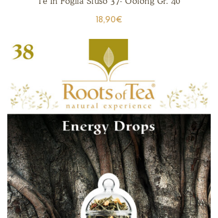
Tè In Foglia Sfuso 37- Oolong Gr. 40
18,90
€