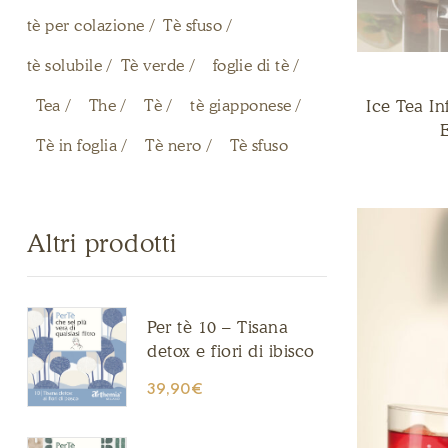
tè per colazione
Tè sfuso
tè solubile
Tè verde
foglie di tè
Tea
The
Tè
tè giapponese
Ice Tea I
E
Tè in foglia
Tè nero
Tè sfuso
Altri prodotti
Per tè 10 – Tisana
detox e fiori di ibisco
39,90
€