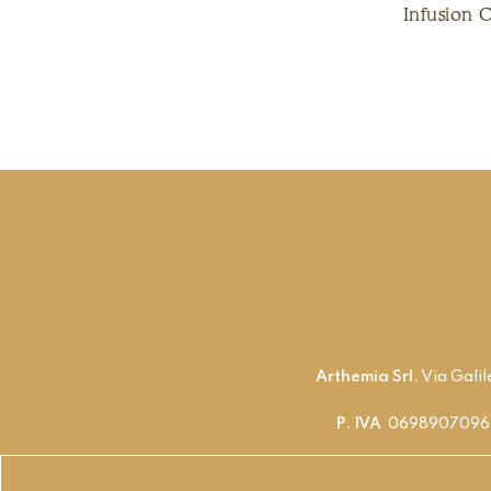
Infusion 
Arthemia Srl
. Via Gali
P. IVA
06989070963