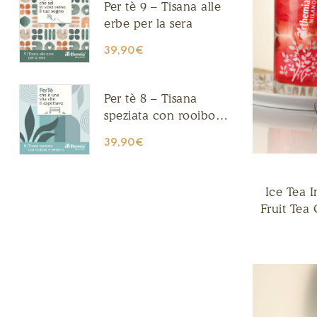
Per tè 9 – Tisana alle
erbe per la sera
39,90
€
Per tè 8 – Tisana
speziata con rooibos e
zenzero
39,90
€
Ice Tea I
Fruit Tea