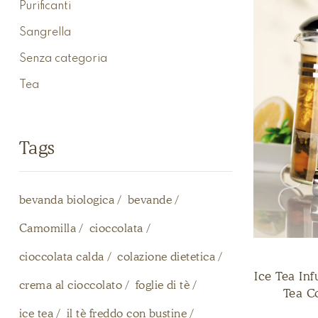
Purificanti
Sangrella
Senza categoria
Tea
Tags
bevanda biologica
bevande
Camomilla
cioccolata
cioccolata calda
colazione dietetica
Ice Tea In
crema al cioccolato
foglie di tè
Tea Co
ice tea
il tè freddo con bustine