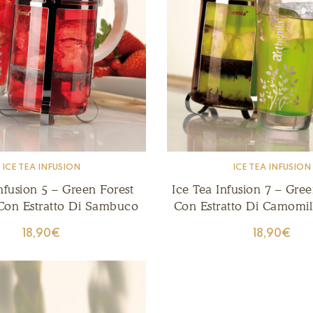
ICE TEA INFUSION
ICE TEA INFUSION
nfusion 5 – Green Forest
Ice Tea Infusion 7 – Gre
 Con Estratto Di Sambuco
Con Estratto Di Camomil
Anice
18,90
€
18,90
€