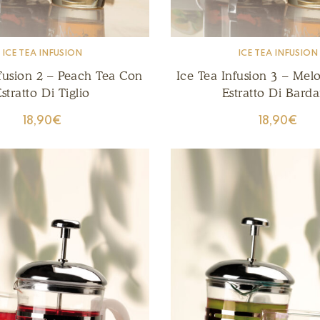
ICE TEA INFUSION
ICE TEA INFUSION
nfusion 2 – Peach Tea Con
Ice Tea Infusion 3 – Mel
stratto Di Tiglio
Estratto Di Bard
18,90
€
18,90
€