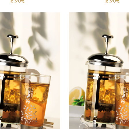
18,90
€
18,90
€