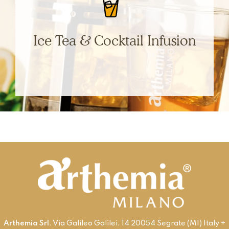
SCOPRI
Ice Tea & Cocktail Infusion
Con acqua, ghiaccio e una selezione delle migliori
foglie capaci di sprigionare tutto l’aroma di una
bevanda genuina e fonte di freschissimo benessere.
SCOPRI
Arthemia Srl
. Via Galileo Galilei, 14 20054 Segrate (MI) Italy +