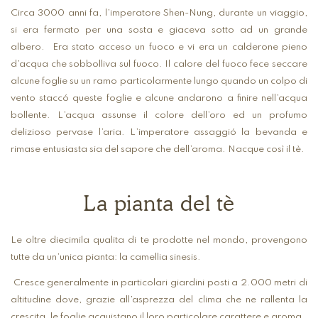
Circa 3000 anni fa, l’imperatore Shen-Nung, durante un viaggio,
si era fermato per una sosta e giaceva sotto ad un grande
albero.
Era stato acceso un fuoco e vi era un calderone pieno
d’acqua che sobbolliva sul fuoco. Il calore del fuoco fece seccare
alcune foglie su un ramo particolarmente lungo quando un colpo di
vento staccó queste foglie e alcune andarono a finire nell’acqua
bollente. L’acqua assunse il colore dell’oro ed un profumo
delizioso pervase l’aria.
L’imperatore assaggió la bevanda e
rimase entusiasta sia del sapore che dell’aroma. Nacque così il tè.
La pianta del tè
Le oltre diecimila qualita di te prodotte nel mondo, provengono
tutte da un’unica pianta: la camellia sinesis.
Cresce generalmente in particolari giardini posti a 2.000 metri di
altitudine dove, grazie all’asprezza del clima che ne rallenta la
crescita, le foglie acquistano il loro particolare carattere e aroma.