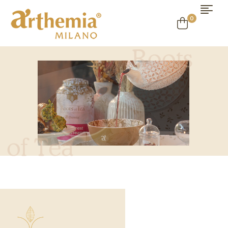
0
R
o
o
t
s
o
f
T
e
a