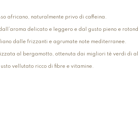
so africano, naturalmente privo di caffeina.
, dall’aroma delicato e leggero e dal gusto pieno e roton
diano dalle frizzanti e agrumate note mediterranee.
zata al bergamotto, ottenuta dai migliori tè verdi di 
to vellutato ricco di fibre e vitamine.