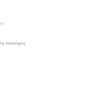
do.
alta montagna.