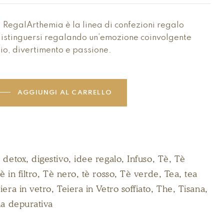
i RegalArthemia è la linea di confezioni regalo
distinguersi regalando un’emozione coinvolgente
gio, divertimento e passione.
AGGIUNGI AL CARRELLO
,
detox
,
digestivo
,
idee regalo
,
Infuso
,
Tè
,
Tè
è in filtro
,
Tè nero
,
tè rosso
,
Tè verde
,
Tea
,
tea
iera in vetro
,
Teiera in Vetro soffiato
,
The
,
Tisana
,
na depurativa