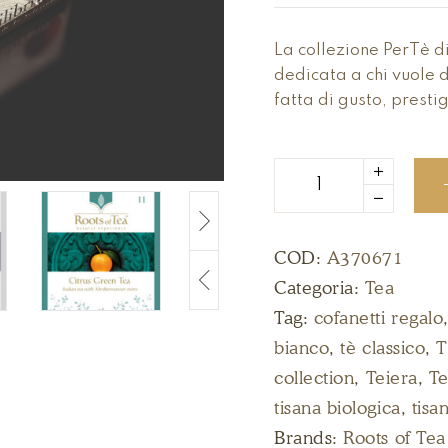
La collezione PerTè d
dedicata a chi vuole 
fatta di gusto, presti
COD:
A370671
Categoria:
Tea
Tag:
cofanetti regalo
bianco
,
tè classico
,
T
collection
,
Teiera
,
Te
tisana biologica
,
tisa
Brands:
Roots of Tea