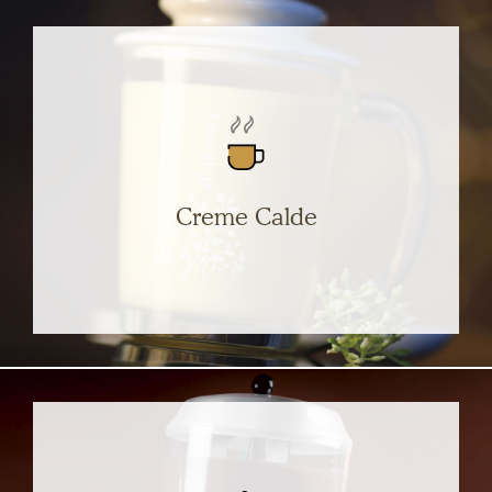
Creme Calde
Una collezione di 4 creme, regine di golosità, per
riscoprire, attraverso una calda dolcezza, un vero
tesoro di sapori.