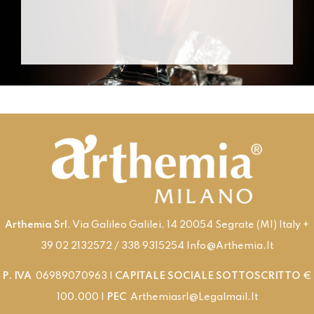
Tutto il gusto e il piacere della cioccolata in tutte le
stagioni con le nostre cioccolate fredde.
SCOPRI
Arthemia Srl
. Via Galileo Galilei, 14 20054 Segrate (MI) Italy +
39 02 2132572 / 338 9315254 Info@arthemia.it
P. IVA
06989070963 |
CAPITALE SOCIALE SOTTOSCRITTO
€
100.000 |
PEC
Arthemiasrl@legalmail.it